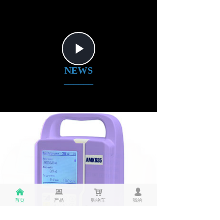
Play
NEWS
Video
______
낀
뀵
낙
넙
首页
产品
购物车
我的